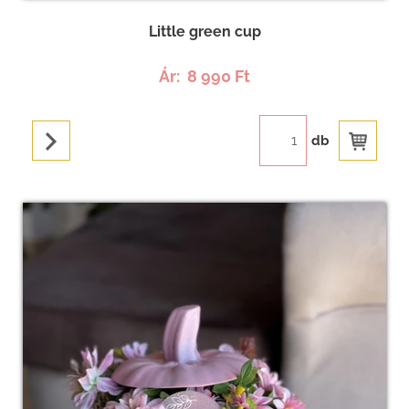
Little green cup
Ár:
8 990 Ft
db