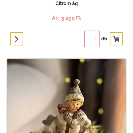
Citrom ág
Ár:
3 290 Ft
db