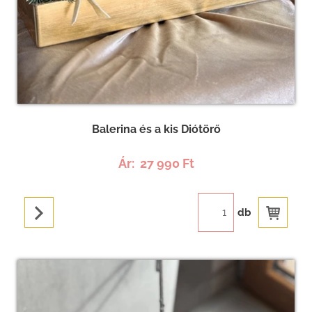
Balerina és a kis Diótörő
Ár:
27 990 Ft
db