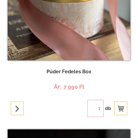
Púder Fedeles Box
Ár:
7 990 Ft
db