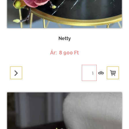
Netty
Ár:
8 900 Ft
db