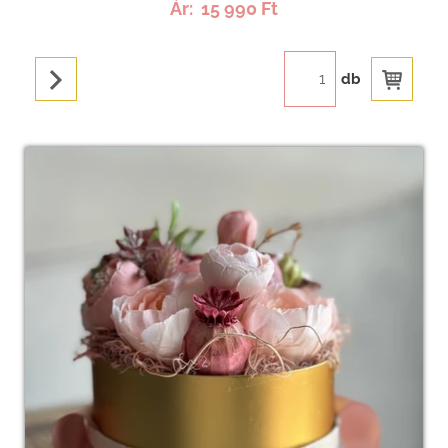
Ár:
15 990 Ft
db