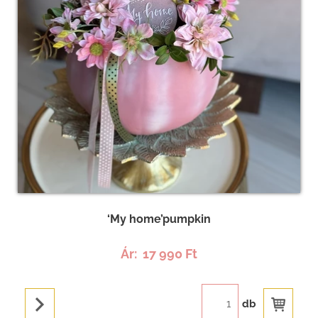
‘My home’pumpkin
Ár:
17 990 Ft
db