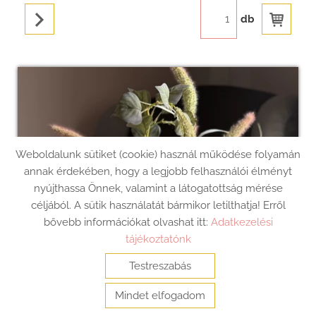
db
Weboldalunk sütiket (cookie) használ működése folyamán
annak érdekében, hogy a legjobb felhasználói élményt
nyújthassa Önnek, valamint a látogatottság mérése
céljából. A sütik használatát bármikor letilthatja! Erről
bővebb információkat olvashat itt:
Adatkezelési
tájékoztatónk
Testreszabás
Mindet elfogadom
KERESÉS AZ OLDAL TARTALMÁBAN