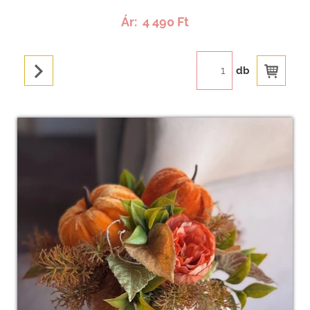
Ár:
4 490 Ft
db