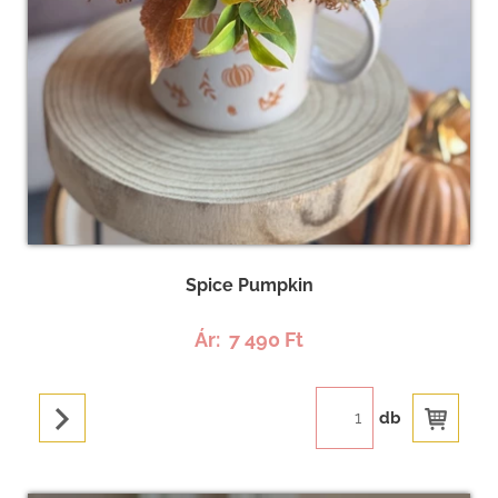
Spice Pumpkin
Ár:
7 490 Ft
db