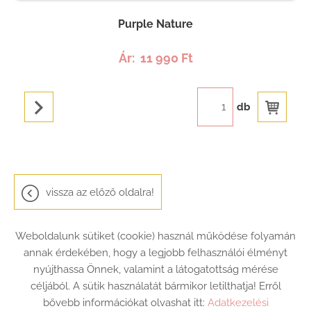
Purple Nature
Ár:
11 990 Ft
db
vissza az előző oldalra!
Weboldalunk sütiket (cookie) használ működése folyamán
annak érdekében, hogy a legjobb felhasználói élményt
nyújthassa Önnek, valamint a látogatottság mérése
céljából. A sütik használatát bármikor letilthatja! Erről
Oldal információk
Adatkezelési tájékoztató
ÁSZF
bővebb információkat olvashat itt:
Adatkezelési
Impresszum
Elállási nyilatkozat
Sütik kezelése