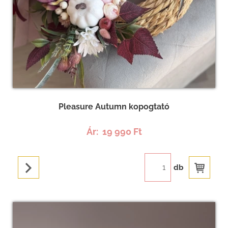
Pleasure Autumn kopogtató
Ár:
19 990 Ft
db