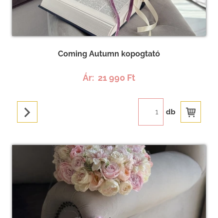
Coming Autumn kopogtató
Ár:
21 990 Ft
db